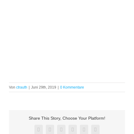
Von
ctrauth
|
Juni 29th, 2019
|
0 Kommentare
Share This Story, Choose Your Platform!
Facebook
Twitter
Reddit
LinkedIn
Pinterest
Vk