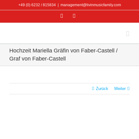
Zum
+49 (0) 6232 / 815834
|
management@livinmusicfamily.com
Inhalt
Facebook
Instagram
springen
Hochzeit Mariella Gräfin von Faber-Castell /
Graf von Faber-Castell
Zurück
Weiter
View
Larger
Image