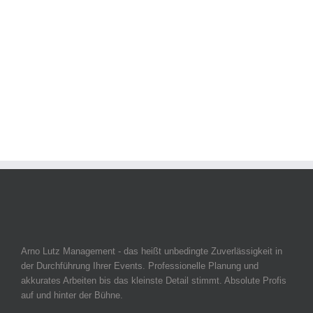
Arno Lutz Management - das heißt unbedingte Zuverlässigkeit in
der Durchführung Ihrer Events. Professionelle Planung und
akkurates Arbeiten bis das kleinste Detail stimmt. Absolute Profis
auf und hinter der Bühne.