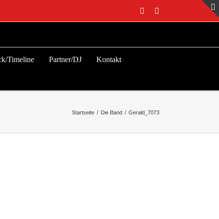
Facebook
Instagram
ck/Timeline
Partner/DJ
Kontakt
Startseite
/
Die Band
/
Gerald_7073