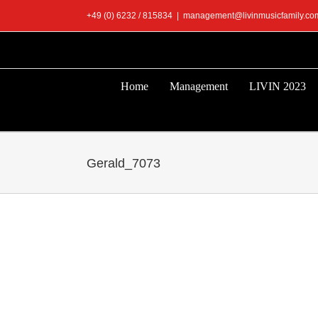
Zum
+49 (0) 6232 / 815834
|
management@livinmusicfamily.co
Inhalt
springen
Home
Management
LIVIN 2023
Gerald_7073