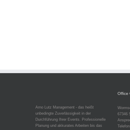
Office
Arno Lutz Management - das heißt
Wormse
unbedingte Zuverlässigkeit in der
67346 
Durchführung Ihrer Events. Professionelle
Anspre
Planung und akkurates Arbeiten bis das
Telefo