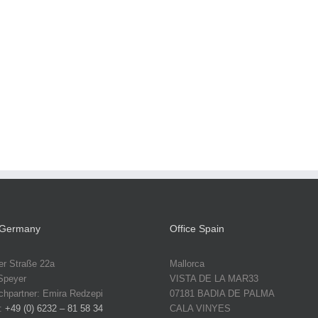
 Germany
Office Spain
r Straße 22a
Mallorca
Speyer
VISTA DE LA MAR33
chpartner: Emira Redzepi
07181 BADIA DE PALMA
n:
+49 (0) 6232 – 81 58 34
CALA VINYES